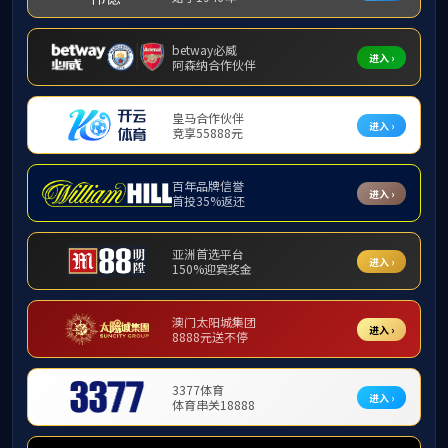
勤”...
·
关于召开本科教育教学审核评估工作布置...
·
关于对英国上市公司365审核评估《自评报...
·
后勤服务指南
·
关于对2023年度“大美后勤”评优表彰活...
英国上市公司365关于开展校园绿地打药工
·
作的通知
关于对英国上市公司3652022年度“大美后
·
勤”...
英国上市公司365关于2020-2021年度优秀教
·
育工...
站内搜索
英国上市公司365关于2022年暑假期间后勤
·
服务...
站内搜索：
英国上市公司365关于表彰2021年度“大美后
·
勤...
关于对英国上市公司3652021年度“大美后
·
勤”...