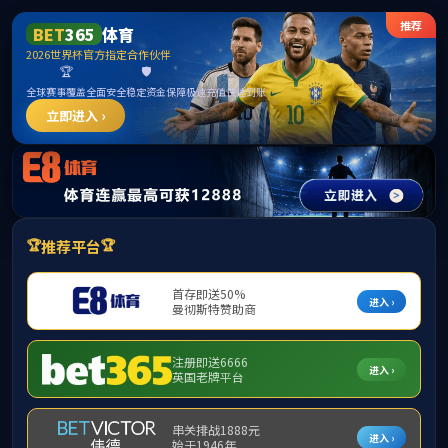
******
365上市公司(英国)集团-官方网站
·
后勤服务指南
·
关于对2023年度“大美后勤”评优表彰活...
英国上市公司365关于开展校园绿地打药工
·
作的通知
关于对英国上市公司3652022年度“大美后
·
勤”...
英国上市公司365关于2020-2021年度优秀教
·
育工...
英国上市公司365关于2022年暑假期间后勤
·
服务...
英国上市公司365关于表彰2021年度“大美后
·
勤...
部门首页
|
部门简介
|
新闻动态
|
通知公告
|
关于对英国上市公司3652021年度“大美后
·
勤”...
通知公告
·
关于开展节水宣传教育活动方案
当前位置：
部门
关于对英国上市公司3652020年度“大美后
·
勤”...